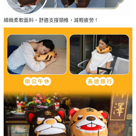
細緻柔軟面料，舒適支撐頸椎，減輕疲勞！