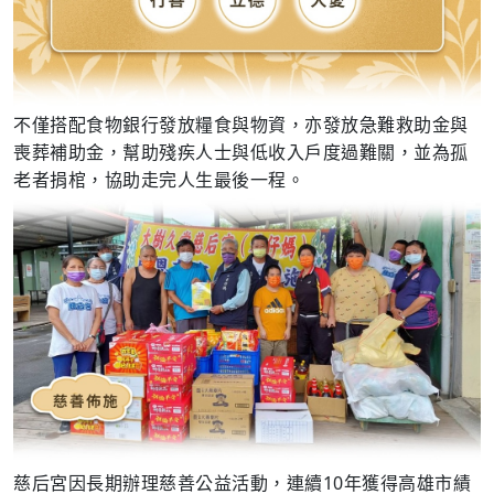
不僅搭配食物銀行發放糧食與物資，亦發放急難救助金與
喪葬補助金，幫助殘疾人士與低收入戶度過難關，並為孤
老者捐棺，協助走完人生最後一程。
慈后宮因長期辦理慈善公益活動，連續10年獲得高雄市績