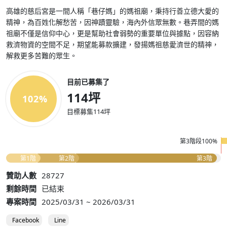
高雄的慈后宮是一間人稱「巷仔媽」的媽祖廟，秉持行善立德大愛的
精神，為百姓化解愁苦，因神蹟靈驗，海內外信眾無數。巷弄間的媽
祖廟不僅是信仰中心，更是幫助社會弱勢的重要單位與據點，因容納
救濟物資的空間不足，期望能募款擴建，發揚媽祖慈愛濟世的精神，
解救更多苦難的眾生。
目前已募集了
114坪
102%
目標募集114坪
第3階段100%
第1階
第2階
第3階
贊助人數
28727
剩餘時間
已結束
專案時間
2025/03/31 ~ 2026/03/31
Facebook
Line