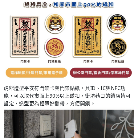
虎爺造型平安符門禁卡與門禁貼紙，具ID、IC與NFC功
能，可以取代市面上90%以上磁扣，街坊巷口的鎖店皆可
設定，造型更為輕薄好攜帶，方便開鎖。