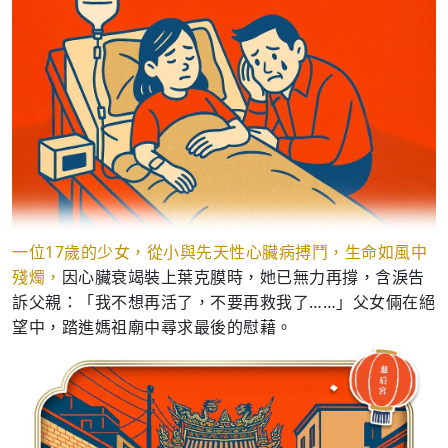
一位17歲的少女，從小與先天性心臟病搏鬥，生命如風中
殘燭，
因心臟衰竭裝上葉克膜時，她已無力再撐，含淚告
訴父親：「我不想再活了，不要再救我了……」父女倆在絕
望中，踏進媽祖廟中尋求最後的慰藉。