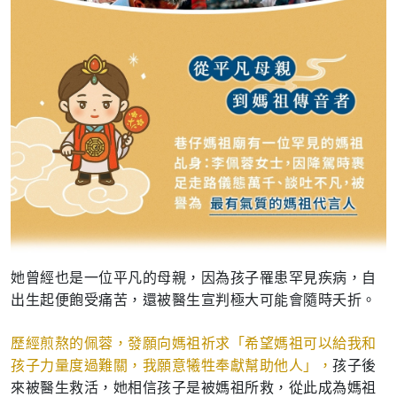
她曾經也是一位平凡的母親，因為孩子罹患罕見疾病，自
出生起便飽受痛苦，還被醫生宣判極大可能會隨時夭折。
歷經煎熬的佩蓉，發願向媽祖祈求「希望媽祖可以給我和
孩子力量度過難關，我願意犧牲奉獻幫助他人」，
孩子後
來被醫生救活，她相信孩子是被媽祖所救，從此成為媽祖