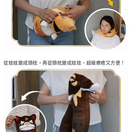
從娃娃變成頸枕，再從頸枕變成娃娃，超級療癒又方便！