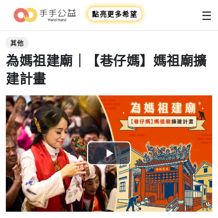
☰
點亮更多希望
其他
為媽祖建廟｜【巷仔媽】媽祖廟擴
建計畫
Video
Player
is
Play
loading.
Video