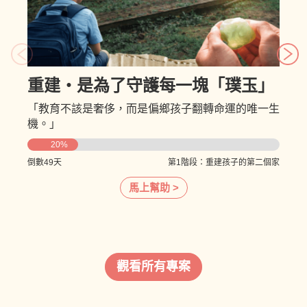
重建・是為了守護每一塊「璞玉」
「教育不該是奢侈，而是偏鄉孩子翻轉命運的唯一生
機。」
20%
受限於環境資源，孩子的夢想常因現實磨損。璞育文
倒數49天
第1階段：重建孩子的第二個家
教發展協會打造「璞育學堂」，透過深耕陪伴濾除成
長艱難，讓璞玉綻放光芒。邀請你與我們一起，為這
馬上幫助 >
群等待機會的孩子，構築一座堅實的成長堡壘。
觀看所有專案