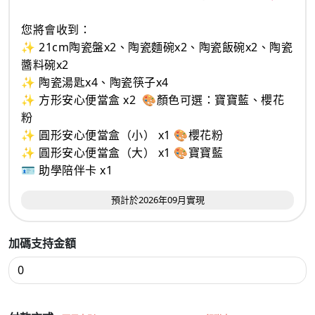
您將會收到：
✨ 21cm陶瓷盤x2、陶瓷麵碗x2、陶瓷飯碗x2、陶瓷
醬料碗x2
✨ 陶瓷湯匙x4、陶瓷筷子x4
✨ 方形安心便當盒 x2 🎨顏色可選：寶寶藍、櫻花
粉
✨ 圓形安心便當盒（小） x1 🎨櫻花粉
✨ 圓形安心便當盒（大） x1 🎨寶寶藍
🪪 助學陪伴卡 x1
預計於2026年09月實現
加碼支持金額