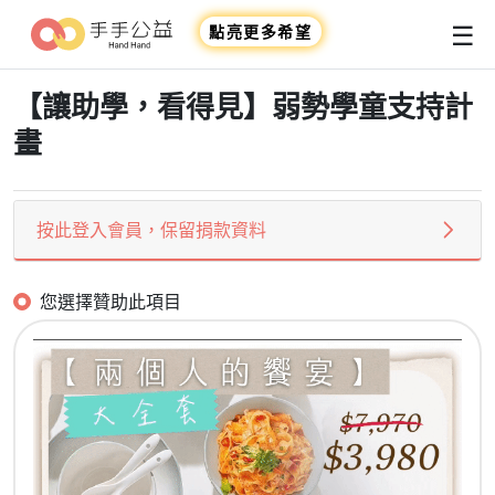
☰
點亮更多希望
【讓助學，看得見】弱勢學童支持計
畫
按此登入會員，保留捐款資料
您選擇贊助此項目