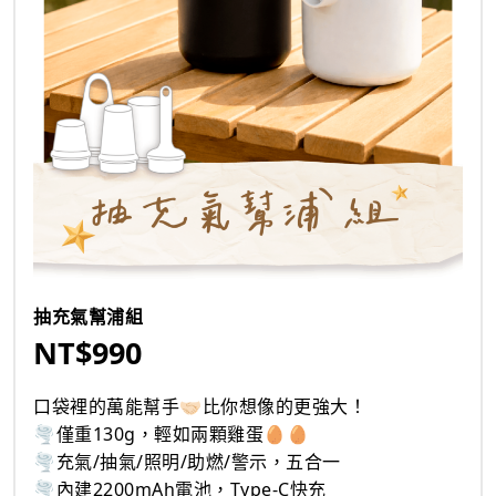
抽充氣幫浦組
NT$990
口袋裡的萬能幫手🤝🏻比你想像的更強大！
🌪️僅重130g，輕如兩顆雞蛋🥚🥚
🌪️充氣/抽氣/照明/助燃/警示，五合一
🌪️內建2200mAh電池，Type-C快充