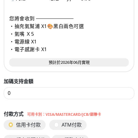
您將會收到
・抽充氣幫浦 X1🎨黑白兩色可選
・氣嘴 Ｘ5
・電源線 X1
・電子感謝卡 X1
預計於2026年06月實現
加碼支持金額
付款方式
可用卡別：VISA/MASTERCARD/JCB/銀聯卡
信用卡付款
ATM付款