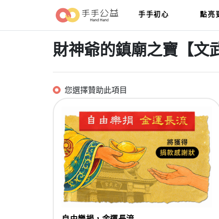
手手初心
點亮
財神爺的鎮廟之寶【文
您選擇贊助此項目
自由樂捐，金運長流