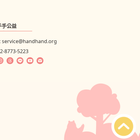
手手公益
:
service@handhand.org
02-8773-5223