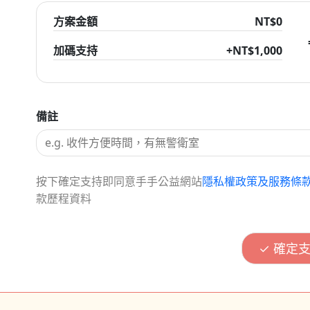
方案金額
NT$0
加碼支持
+NT$
1,000
備註
按下確定支持即同意手手公益網站
隱私權政策及服務條
款歷程資料