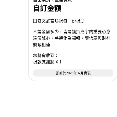
自訂金額
田寮文武宮珍視每一份捐助
不論金額多少，皆是護持廟宇的重要心意
這份誠心，將轉化為福報，讓信眾與財神
緊緊相連
您將會收到：
捐款感謝狀 X 1
預計於2026年07月實現