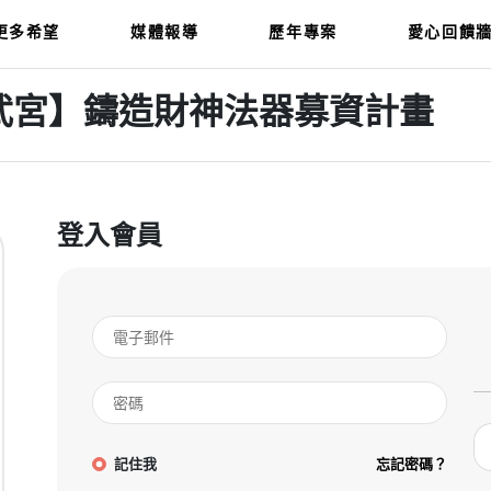
更多希望
媒體報導
歷年專案
愛心回饋
武宮】鑄造財神法器募資計畫
登入會員
記住我
忘記密碼？