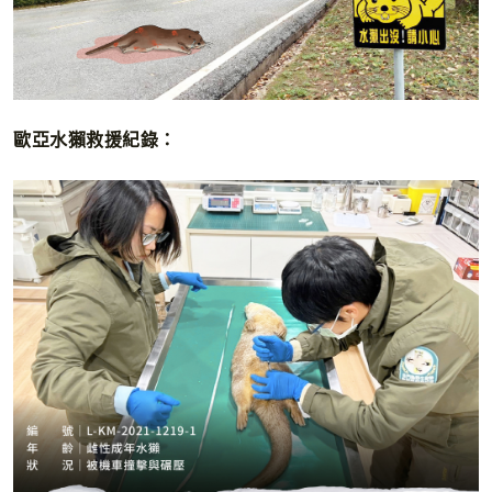
歐亞水獺救援紀錄：