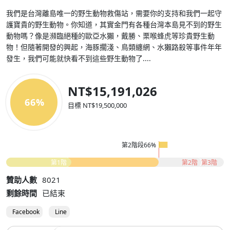
我們是台灣離島唯一的野生動物救傷站，需要你的支持和我們一起守
護寶貴的野生動物。你知道，其實金門有各種台灣本島見不到的野生
動物嗎？像是瀕臨絕種的歐亞水獺，戴勝、栗喉蜂虎等珍貴野生動
物！但隨著開發的興起，海豚擱淺、鳥類纏網、水獺路殺等事件年年
發生，我們可能就快看不到這些野生動物了....
NT$15,191,026
66%
目標 NT$19,500,000
第2階段66%
第1階
第2階
第3階
贊助人數
8021
剩餘時間
已結束
Facebook
Line