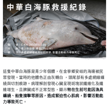
這隻中華白海豚是青少年個體，在金寧鄉安岐的海邊被民
眾發現。當時的他體色正由灰轉白 ，頭尾部有多處網線纏
繞與切割痕跡。病理解剖發現心臟呈現斑塊狀纖維化及纖
維增生，且脾臟成不正常型態，顯示
牠在生前可能因漁具
纏繞、船隻撞擊等原因，造成緊迫性心肌病，影響活動能
力導致死亡
。