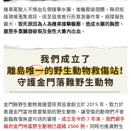
機車駕駛人不慎由左側撞擊水獺，後輪壓過個體。縣府抵
達現場蒐集資訊，送至協會進行形質測量作業。病理報告
顯示，
致死原因為人為機車撞擊輾壓，
造成水獺的胸腔、
腹腔多重臟器破裂及急性大量內出血
。
金門縣野生動物救援暨保育協會創立於 2015 年，致力於
救援金門當地需要幫助的野生動物，讓受傷的動物們不會
面臨救傷無處可送的窘境，
成立至今的 7 年來，我們經手
過的金門地區野生動物已超過 2500 例。
同時也推廣野生