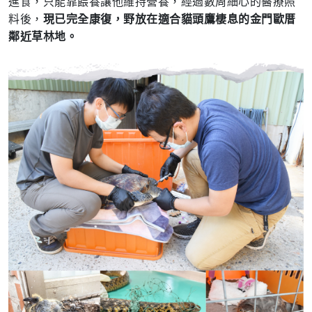
進食，只能靠餵養讓他維持營養，經過數周細心的醫療照
料後，
現已完全康復，野放在適合貓頭鷹棲息的金門歐厝
鄰近草林地。