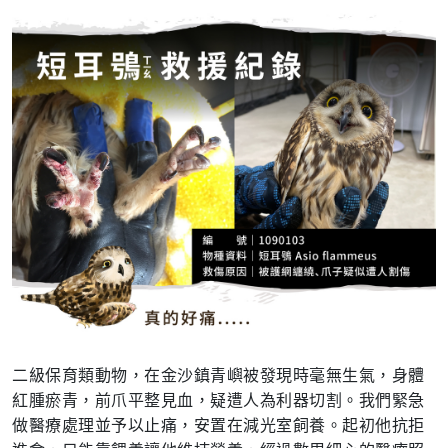
二級保育類動物，在金沙鎮青嶼被發現時毫無生氣，身體
紅腫瘀青，前爪平整見血，疑遭人為利器切割。我們緊急
做醫療處理並予以止痛，安置在減光室飼養。起初他抗拒