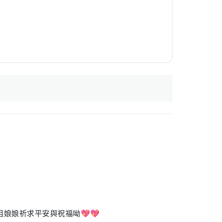
娘娘祈求平安與祝福呦💖💖