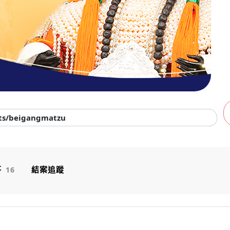
cts/beigangmatzu
答
結案追蹤
16