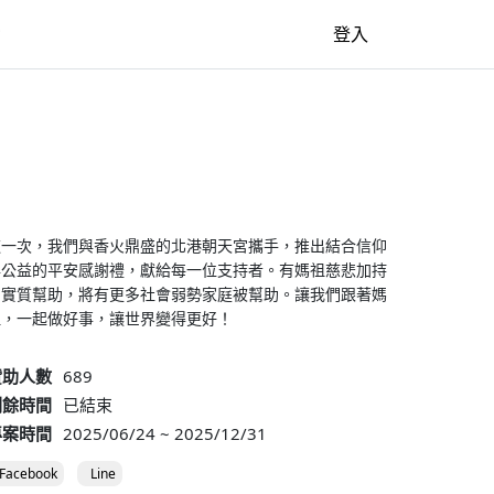
牆
登入
這一次，我們與香火鼎盛的北港朝天宮攜手，推出結合信仰
與公益的平安感謝禮，獻給每一位支持者。有媽祖慈悲加持
的實質幫助，將有更多社會弱勢家庭被幫助。讓我們跟著媽
祖，一起做好事，讓世界變得更好！
贊助人數
689
剩餘時間
已結束
專案時間
2025/06/24 ~ 2025/12/31
Facebook
Line