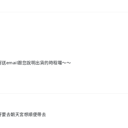
送email跟您說明出貨的時程囉～～
好要去朝天宮想順便帶去