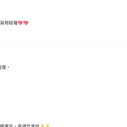
貨時程囉💖💖
處理。
關事宜，再請您查收🙏🙏