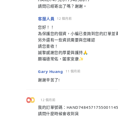
請問已經寄出了嗎？謝謝。
客服人員
12 個月前
您好！！
為保護您的個資，小編已查詢到您的訂單並寄
另外還有一些資訊需要與您確認
請您查收！
誠摯感謝您的厚愛與護持🙏
願福德常佑，闔家安康✨
Gary Huang
11 個月前
謝謝辛苦了!
12 個月前
我的訂單號碼：HAND748457175500114
請問什麼時候會收到貨