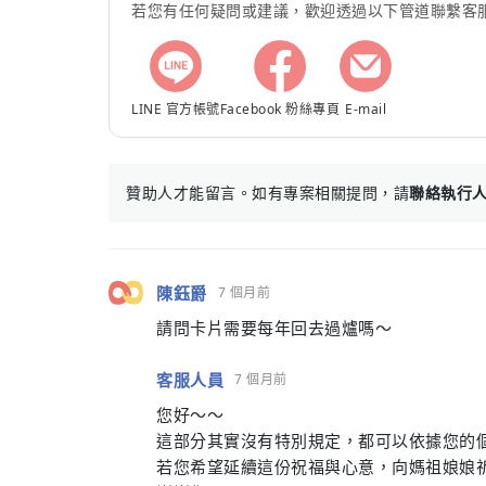
若您有任何疑問或建議，歡迎透過以下管道聯繫客
LINE 官方帳號
Facebook 粉絲專頁
E-mail
贊助人才能留言。如有專案相關提問，請
聯絡執行
陳鈺爵
7 個月前
請問卡片需要每年回去過爐嗎～
客服人員
7 個月前
您好～～
這部分其實沒有特別規定，都可以依據您的
若您希望延續這份祝福與心意，向媽祖娘娘祈