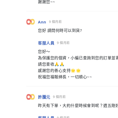
謝謝您~~
Ann
9 個月前
您好 請問何時可以到貨?
客服人員
9 個月前
您好～
為保護您的個資，小編已查詢到您的訂單並寄
請您查收🙏🙏
感謝您的善心支持🌟🌟
祝福您福報綿長，一切順心~~
許騰元
9 個月前
昨天有下單，大約什麼時候會到呢？週五剛
9 個月前