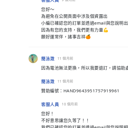
客服人員
您好～
為避免在公開頁面中涉及個資露出
小編已確認您的訂單並透過email與您說明出
因為有您的支持，我們更有力量💪
願好運常伴，諸事吉祥🍊
簡泳澂
11 個月前
因為電池無法更換，所以我要退訂，請協助
簡泳澂
11 個月前
贊助編號：HAND9643951757919961
客服人員
10 個月前
您好！
不好意思讓您久等了！！
我們已確認您的訂單並透過email與您說明相