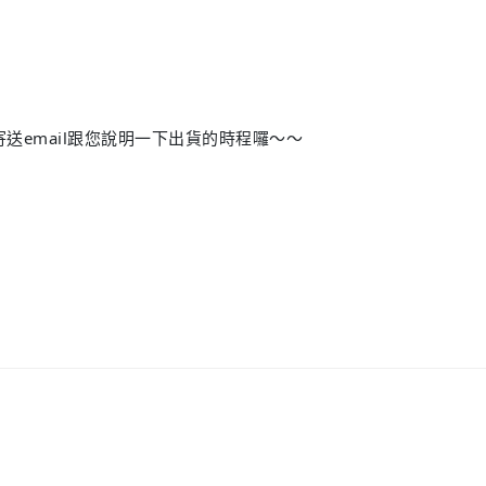
送email跟您說明一下出貨的時程囉～～
5