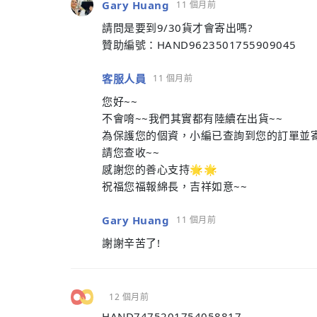
Gary Huang
11 個月前
請問是要到9/30貨才會寄出嗎?
贊助編號：HAND9623501755909045
客服人員
11 個月前
您好~~
不會唷~~我們其實都有陸續在出貨~~
為保護您的個資，小編已查詢到您的訂單並寄
請您查收~~
感謝您的善心支持🌟🌟
祝福您福報綿長，吉祥如意~~
Gary Huang
11 個月前
謝謝辛苦了!
12 個月前
HAND7475201754058817