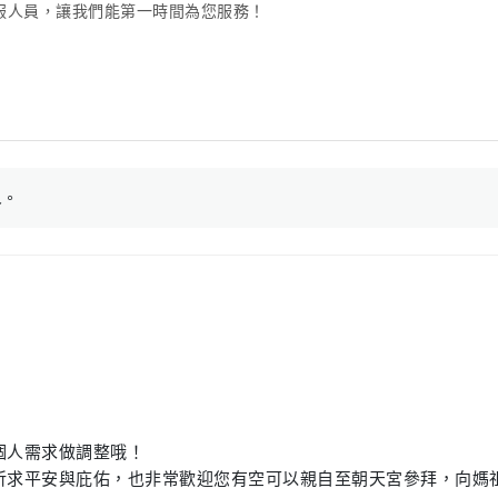
服人員，讓我們能第一時間為您服務！
人
。
個人需求做調整哦！
求平安與庇佑，也非常歡迎您有空可以親自至朝天宮參拜，向媽祖