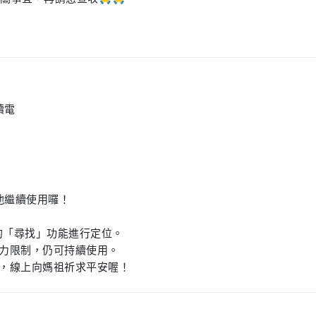
續電
池繼續使用囉！
建的「尋找」功能進行定位。
電力限制，仍可持續使用。
殿，線上向媽祖祈求平安喔！