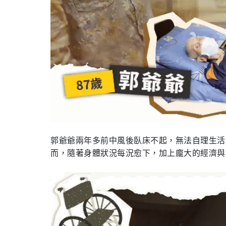
郭爺爺兩年多前中風後臥床不起，無法自理生活
而，隨著身體狀況每況愈下，加上龐大的經濟與照