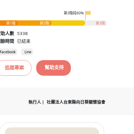
第3階段60%
第1階
第2階
第3階
贊助人數
5338
剩餘時間
已結束
Facebook
Line
幫助支持
追蹤專案
執行人
社團法人台東縣向日葵關懷協會