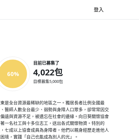
牆
登入
目前已募集了
4,022包
60%
目標募集5,000包
台東是全台資源最稀缺的地區之一。獨居長者比例全國最
高、醫師人數全台最少、弱勢與身障人口眾多，卻常常因交
通偏遠與資源不足，被遺忘在社會的邊緣。向日葵關懷協會
憑著一名社工與十多位志工，送出各式關懷物資。特別的
是，七成以上協會成員為身障者，他們以親身經歷走進他人
的困境，實踐「自己也能成為別人的光」。