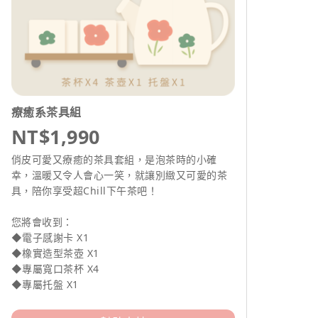
療癒系茶具組
NT$1,990
俏皮可愛又療癒的茶具套組，是泡茶時的小確
幸，溫暖又令人會心一笑，就讓別緻又可愛的茶
具，陪你享受超Chill下午茶吧！
您將會收到：
◆電子感謝卡 X1
◆橡實造型茶壺 X1
◆專屬寬口茶杯 X4
◆專屬托盤 X1