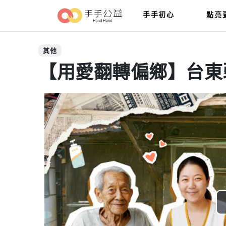
手手初心
點亮
其他
【用愛翻轉偏鄉】台東