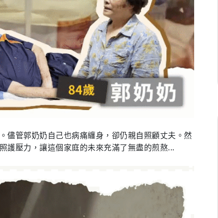
。儘管郭奶奶自己也病痛纏身，卻仍親自照顧丈夫。然
護壓力，讓這個家庭的未來充滿了無盡的煎熬...