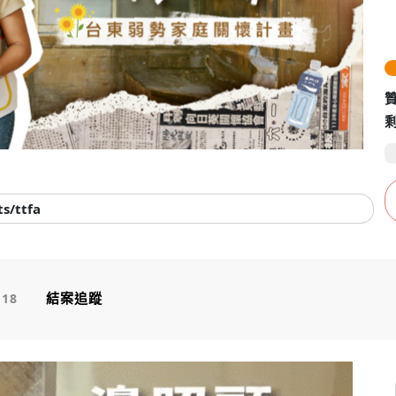
Video
s/ttfa
結案追蹤
18