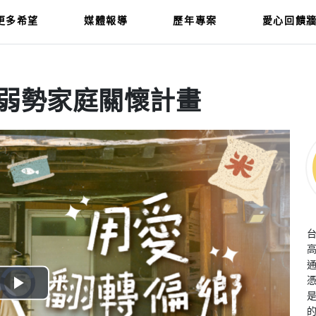
更多希望
媒體報導
歷年專案
愛心回饋
弱勢家庭關懷計畫
Video
Player
is
Play
loading.