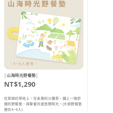
│山海時光野餐墊│
NT$1,290
在翠綠的草地上，在金黃的沙灘旁，鋪上一塊舒
適的野餐墊，與摯愛共度悠閒時光。(大款野餐墊
適合4~6人)