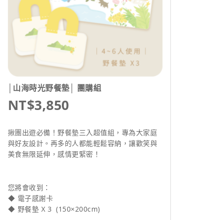
│山海時光野餐墊│ 團購組
NT$3,850
揪團出遊必備！野餐墊三入超值組，專為大家庭
與好友設計。再多的人都能輕鬆容納，讓歡笑與
美食無限延伸，感情更緊密！
您將會收到：
◆ 電子感謝卡
◆ 野餐墊 X 3 (150×200cm)