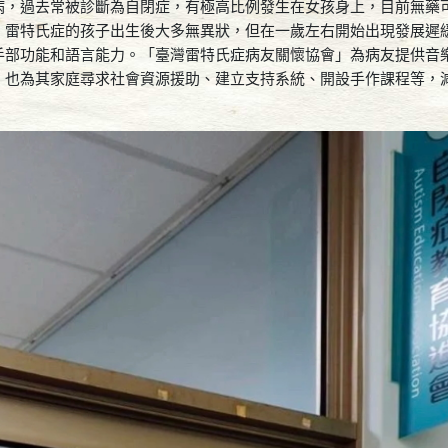
病，過去常被診斷為自閉症，有極高比例發生在女孩身上，目前無藥
。雷特氏症的孩子出生後大多無異狀，但在一歲左右開始出現發展遲
手部功能和語言能力。「臺灣雷特氏症病友關懷協會」為病友提供音
，也為其家庭尋求社會資源援助、建立支持系統、開設手作課程等，