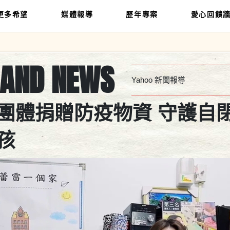
更多希望
媒體報導
歷年專案
愛心回饋
HAND NEWS
Yahoo 新聞報導
團體捐贈防疫物資 守護自
孩