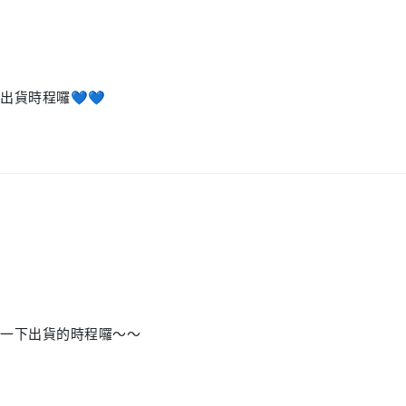
出貨時程囉💙💙
明一下出貨的時程囉～～