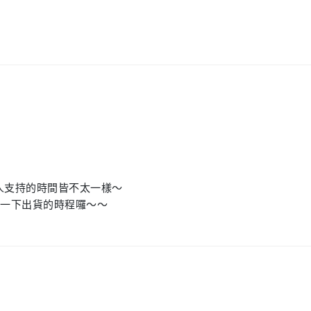
人支持的時間皆不太一樣～
明一下出貨的時程囉～～