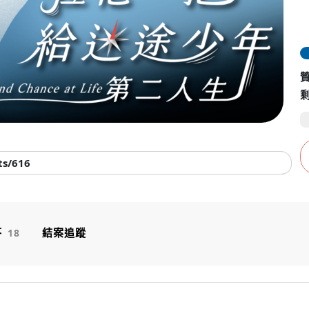
ts/616
答
結案追蹤
18