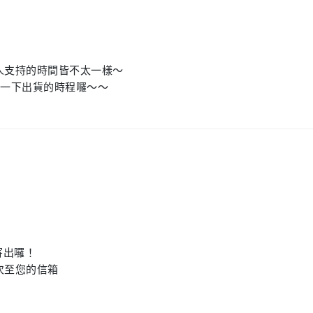
人支持的時間皆不太一樣～
明一下出貨的時程囉～～
寄出囉！
次至您的信箱