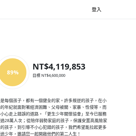
牆
登入
NT$4,119,853
89%
目標 NT$4,600,000
不是每個孩子，都有一個健全的家。許多叛逆的孩子，在小
小的年紀就面對著經濟困難、父母被關、家暴、性侵等，而
不小心走上錯誤的道路。「更生少年關懷協會」至今已服務
超過28萬人次；從陪伴弱勢家庭的孩子，保護安置高風險家
庭的孩子，到引導不小心犯錯的孩子，我們希望能拉起更多
迷途少年，邀請您一起開啟他們的第二人生！