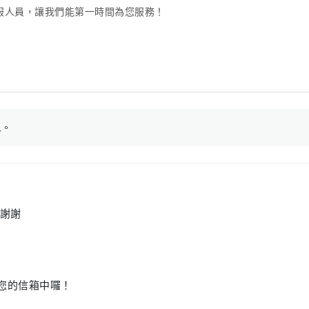
服人員，讓我們能第一時間為您服務！
人
。
 謝謝
至您的信箱中囉！