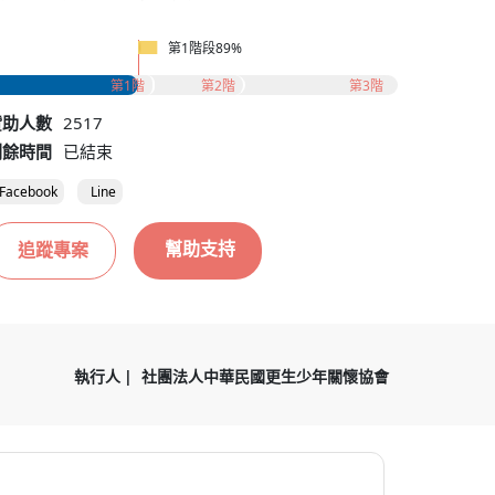
第1階段89%
第1階
第2階
第3階
贊助人數
2517
剩餘時間
已結束
Facebook
Line
幫助支持
追蹤專案
執行人
社團法人中華民國更生少年關懷協會