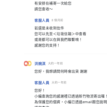
有安排在補寄一次給您
請您查收～
客服人員
8 個月前
若還是未收到信件
您可以先至＜垃圾信箱＞中查看
或是都可以在與我們聯繫唷！
感謝您的支持！
洪婉淇
大約一年前
您好，我想請問何時會出貨 謝謝
客服人員
大約一年前
您好！
小編查詢您的感謝禮已透過新竹物流寄出囉
為保護您的個資，小編已透過email跟您說