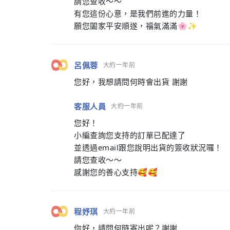
請您查收～～
有您這份心意，是我們前進的力量！
願您闔家平安順遂，福氣滿滿🌸✨
呂佩蓉
大約一年前
您好，我想請問何時會出貨 謝謝
客服人員
大約一年前
您好！
小編查詢您支持的訂單已配達了
並透過email跟您說明出貨的簽收狀況囉！
請您查收～～
感謝您的善心支持🥰🥰
程妤琪
大約一年前
你好，請問何時寄出呢？謝謝