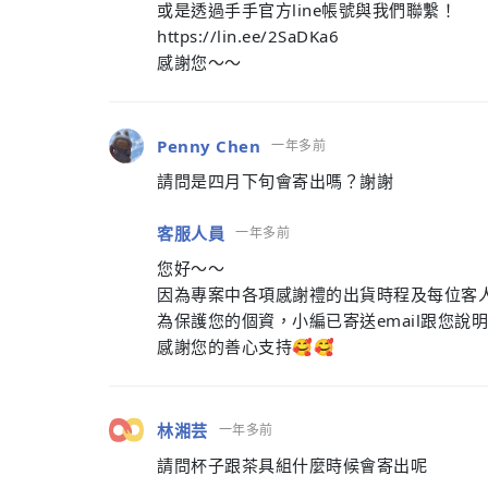
或是透過手手官方line帳號與我們聯繫！
https://lin.ee/2SaDKa6
感謝您～～
Penny Chen
一年多前
請問是四月下旬會寄出嗎？謝謝
客服人員
一年多前
您好～～
因為專案中各項感謝禮的出貨時程及每位客
為保護您的個資，小編已寄送email跟您說
感謝您的善心支持🥰🥰
林湘芸
一年多前
請問杯子跟茶具組什麼時候會寄出呢