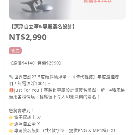
【漂浮自立筆&專屬簽名設計】
NT$2,990
售完
《原價$4140 特價$2990》
✒️世界首創23.5度傾斜漂浮筆，《時代雜誌》年度最佳發
明！無電漂浮100年。
🎁Just For You！客製化專屬設計讓簽名煥然一新，4種風格
適用各種情境，輕鬆留下令人印象深刻的簽名！
您將會收到：
👉電子感謝卡 X1
👉漂浮自立筆 X1
👉專屬簽名設計（共4款字型，提供PNG & MP4檔）X1