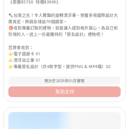
《原價$5730 特價$3990》
✒️台灣之光！令人驚豔的旋轉漂浮筆，榮獲多項國際設計大
獎肯定，熱銷全球逾70個國家。
🎁收到專屬訂製的禮物，就是讓人感到格外窩心，為自己和
珍視的人，送上一份最獨特的「簽名設計」禮物吧！
您將會收到：
👉電子感謝卡 X1
👉漂浮自立筆 X1
👉專屬簽名設計（共4款字型，提供PNG & MP4檔）X2
預計於2025年01月實現
幫助支持