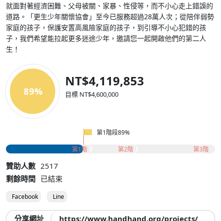
就面對著經濟困難、父母被關、家暴、性侵等，而不小心走上錯誤的
道路。「更生少年關懷協會」至今已服務超過28萬人次；從陪伴弱勢
家庭的孩子，保護安置高風險家庭的孩子，到引導不小心犯錯的孩
子，我們希望能拉起更多迷途少年，邀請您一起開啟他們的第二人
生！
NT$4,119,853
89%
目標 NT$4,600,000
第1階段89%
第1階
第2階
第3階
贊助人數
2517
剩餘時間
已結束
Facebook
Line
分享網址
https://www.handhand.org/projects/616