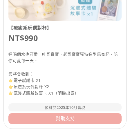
【療癒系玩偶對杯】
NT$990
連喝個水也可愛！吐司寶寶、起司寶寶獨特造型馬克杯，陪
你可愛每一天。
您將會收到：
👉電子感謝卡 X1
👉療癒系玩偶對杯 X2
👉沉浸式體驗故事卡 X1（隨機出貨）
預計於2025年10月實現
幫助支持