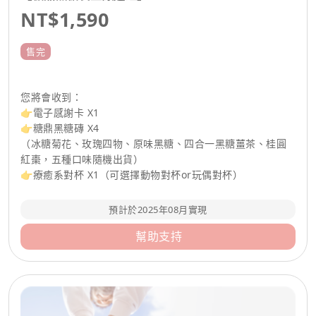
NT$1,590
售完
您將會收到：
👉電子感謝卡 X1
👉糖鼎黑糖磚 X4
（冰糖菊花、玫瑰四物、原味黑糖、四合一黑糖薑茶、桂圓
紅棗，五種口味隨機出貨）
👉療癒系對杯 X1（可選擇動物對杯or玩偶對杯）
預計於2025年08月實現
幫助支持