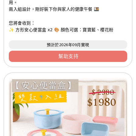
用。
兩入組設計，剛好裝下你與家人的健康午餐 🍱
您將會收到：
✨ 方形安心便當盒 x2 🎨 顏色可選：寶寶藍、櫻花粉
預計於2026年09月實現
幫助支持