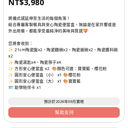
NT$3,980
將儀式感延伸至生活的每個角落！
結合專屬客製餐具與安心陶瓷便當盒，無論是在家共饗或是
外出用餐，都能享受最純淨的美味與質感💝
您將會收到：
✨ 21cm陶瓷盤x2、陶瓷麵碗x2、陶瓷飯碗x2、陶瓷醬料碗
x2
✨ 陶瓷湯匙x4、陶瓷筷子x4
✨ 方形安心便當盒 x2 🎨顏色可選：寶寶藍、櫻花粉
✨ 圓形安心便當盒（小） x1 🎨櫻花粉
✨ 圓形安心便當盒（大） x1 🎨寶寶藍
🪪 助學陪伴卡 x1
預計於2026年09月實現
幫助支持