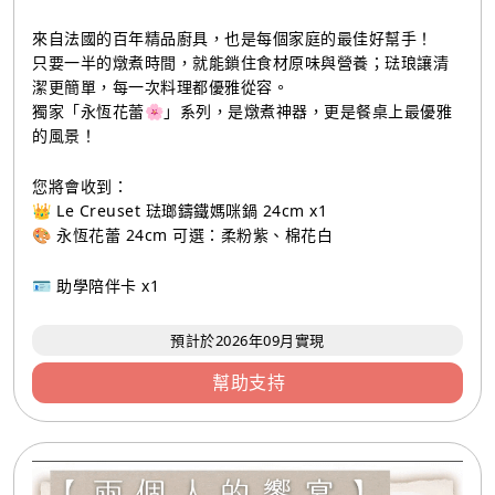
來自法國的百年精品廚具，也是每個家庭的最佳好幫手！
只要一半的燉煮時間，就能鎖住食材原味與營養；琺琅讓清
潔更簡單，每一次料理都優雅從容。
獨家「永恆花蕾🌸」系列，是燉煮神器，更是餐桌上最優雅
的風景！
您將會收到：
👑 Le Creuset 琺瑯鑄鐵媽咪鍋 24cm x1
🎨 永恆花蕾 24cm 可選：柔粉紫、棉花白
🪪 助學陪伴卡 x1
預計於2026年09月實現
幫助支持