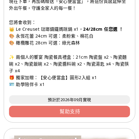
現在下單，再加碼贈送「安心便當盒」，將這份質感延伸至
外出午餐，守護全家人的每一餐！
您將會收到：
👑 Le Creuset 琺瑯鑄鐵媽咪鍋 x1，
24/28cm 任您選 ！
🎨 永恆花蕾 24cm 可選：柔粉紫、棉花白
🎨 橄欖雕花 28cm 可選：綠光森林
✨ 兩個人的饗宴 陶瓷餐具禮盒：21cm 陶瓷盤 x2、陶瓷麵
碗 x2、陶瓷飯碗 x2、陶瓷醬料碗 x2、陶瓷湯匙 x4、陶瓷筷
子 x4
🎁 獨家加贈：【安心便當盒】圓形2入組 x1
🪪 助學陪伴卡 x1
預計於2026年09月實現
幫助支持