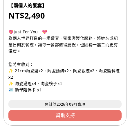
【兩個人的饗宴】
NT$2,490
💖Just For You！💖
為兩人世界打造的一場饗宴，獨家客製化服務，將姓名或紀
念日刻於餐碗，讓每一餐都值得慶祝，也因獨一無二而更有
溫度。
您將會收到：
✨ 21cm陶瓷盤x2、陶瓷麵碗x2、陶瓷飯碗x2、陶瓷醬料碗
x2
✨ 陶瓷湯匙x4、陶瓷筷子x4
🪪 助學陪伴卡 x1
預計於2026年09月實現
幫助支持