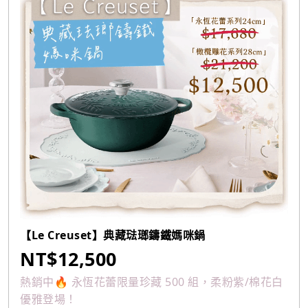
【Le Creuset】典藏琺瑯鑄鐵媽咪鍋
NT$12,500
熱銷中🔥 永恆花蕾限量珍藏 500 組，柔粉紫/棉花白
優雅登場！