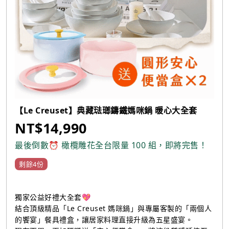
【Le Creuset】典藏琺瑯鑄鐵媽咪鍋 暖心大全套
NT$14,990
最後倒數⏰ 橄欖雕花全台限量 100 組，即將完售！
剩餘4份
獨家公益好禮大全套💖
結合頂級精品「Le Creuset 媽咪鍋」與專屬客製的「兩個人
的饗宴」餐具禮盒，讓居家料理直接升級為五星盛宴。