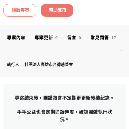
幫助支持
追蹤專案
專案內容
專案更新
留言
常見問答
0
0
17
執行人
社團法人高雄市合德慈善會
專案結束後，團體將會不定期更更新後續紀錄。
⼿手公益也會定期追蹤進度，確認團體執⾏狀
況。