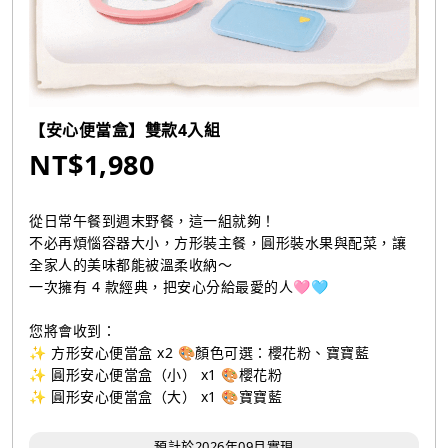
【安心便當盒】雙款4入組
NT$1,980
從日常午餐到週末野餐，這一組就夠！
不必再煩惱容器大小，方形裝主餐，圓形裝水果與配菜，讓
全家人的美味都能被溫柔收納～
一次擁有 4 款經典，把安心分給最愛的人🩷🩵
您將會收到：
✨ 方形安心便當盒 x2 🎨顏色可選：櫻花粉、寶寶藍
✨ 圓形安心便當盒（小） x1 🎨櫻花粉
✨ 圓形安心便當盒（大） x1 🎨寶寶藍
預計於2026年09月實現