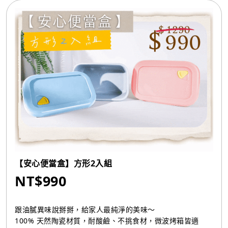
【安心便當盒】方形2入組
NT$990
跟油膩異味說掰掰，給家人最純淨的美味～
100% 天然陶瓷材質，耐酸鹼、不挑食材，微波烤箱皆適