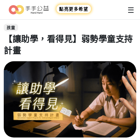
☰
點亮更多希望
孩童
【讓助學，看得見】弱勢學童支持
計畫