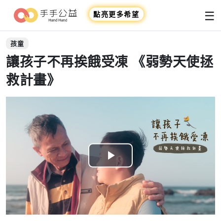
☰
點亮更多希望
孩童
讓孩子不再挨餓受凍 《弱勢天使拯
救計畫》
Play
Video