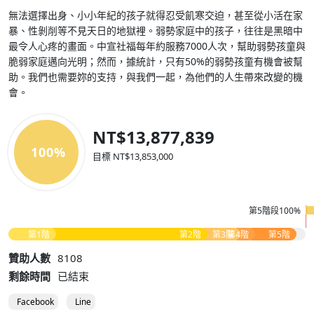
無法選擇出身、小小年紀的孩子就得忍受飢寒交迫，甚至從小活在家
暴、性剝削等不見天日的地獄裡。弱勢家庭中的孩子，往往是黑暗中
最令人心疼的畫面。中宣社福每年約服務7000人次，幫助弱勢孩童與
脆弱家庭邁向光明；然而，據統計，只有50%的弱勢孩童有機會被幫
助。我們也需要妳的支持，與我們一起，為他們的人生帶來改變的機
會。
NT$13,877,839
100%
目標 NT$13,853,000
第5階段100%
第1階
第2階
第3階
第4階
第5階
贊助人數
8108
剩餘時間
已結束
Facebook
Line